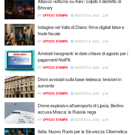
Attacco notturno su Kiev: colpito il distretto di
Brovary
BY
UFFICIO STAMPA
AGOSTO 8, 2026
0
Indagine nel Vallo di Diano: firme digitali false e
frode fiscale
BY
UFFICIO STAMPA
AGOSTO 8, 2026
0
Arretrati insegnanti: le date chiave di agosto per i
pagamenti NoiPA
BY
UFFICIO STAMPA
AGOSTO 8, 2026
0
Droni avvistati sulla base tedesca: tensioni in
aumento
BY
UFFICIO STAMPA
AGOSTO 8, 2026
0
Drone esplosivo all’aeroporto di Lipsia, Berlino
accusa Mosca: la Russia nega
BY
UFFICIO STAMPA
AGOSTO 8, 2026
0
Italia: Nuovo Ruolo per la Sicurezza Cibernetica