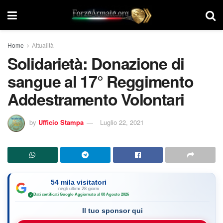
Home
Attualità
Solidarietà: Donazione di
sangue al 17° Reggimento
Addestramento Volontari
by
Ufficio Stampa
Luglio 22, 2021
54 mila visitatori
negli ultimi 28 giorni
Dati certificati Google
·
Aggiornato al 08 Agosto 2026
✓
Il tuo sponsor qui