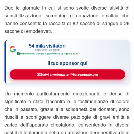
Due le giornate in cui si sono svolte diverse attività di
sensibilizzazione, screening e donazione ematica che
hanno consentito la raccolta di 82 sacche di sangue e 26
sacche di emoderivati.
54 mila visitatori
negli ultimi 28 giorni
Dati certificati Google
·
Aggiornato al 08 Agosto 2026
✓
Il tuo sponsor qui
✉
Scrivi a webmaster@forzearmate.org
Un momento particolarmente emozionante e denso di
significato è stato l’incontro e le testimonianze di coloro
che in passato, grazie alla solidarietà dei donatori, sono
riusciti a sconfiggere diverse patologie di gravi entità a
carico dell’apparato circolatorio, consentendo in diversi
casi il rallentamento della progressione degenerativa delle