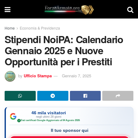
Home
Economia & Previdenza
Stipendi NoiPA: Calendario
Gennaio 2025 e Nuove
Opportunità per i Prestiti
by
Ufficio Stampa
Gennaio 7, 2025
46 mila visitatori
negli ultimi 28 giorni
Dati certificati Google
·
Aggiornato al 04 Agosto 2026
✓
Il tuo sponsor qui