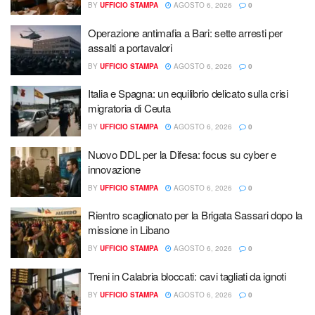
BY
UFFICIO STAMPA
AGOSTO 6, 2026
0
Operazione antimafia a Bari: sette arresti per
assalti a portavalori
BY
UFFICIO STAMPA
AGOSTO 6, 2026
0
Italia e Spagna: un equilibrio delicato sulla crisi
migratoria di Ceuta
BY
UFFICIO STAMPA
AGOSTO 6, 2026
0
Nuovo DDL per la Difesa: focus su cyber e
innovazione
BY
UFFICIO STAMPA
AGOSTO 6, 2026
0
Rientro scaglionato per la Brigata Sassari dopo la
missione in Libano
BY
UFFICIO STAMPA
AGOSTO 6, 2026
0
Treni in Calabria bloccati: cavi tagliati da ignoti
BY
UFFICIO STAMPA
AGOSTO 6, 2026
0