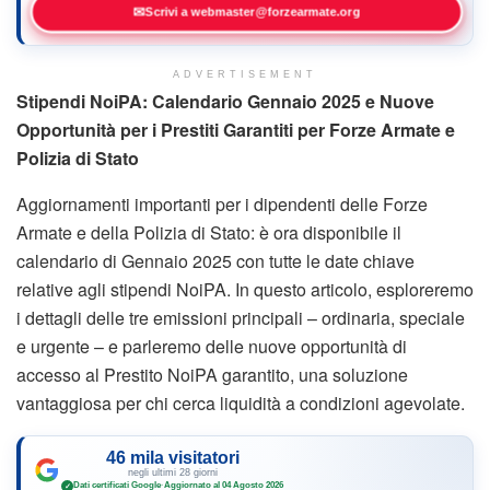
✉
Scrivi a webmaster@forzearmate.org
ADVERTISEMENT
Stipendi NoiPA: Calendario Gennaio 2025 e Nuove
Opportunità per i Prestiti Garantiti per Forze Armate e
Polizia di Stato
Aggiornamenti importanti per i dipendenti delle Forze
Armate e della Polizia di Stato: è ora disponibile il
calendario di Gennaio 2025 con tutte le date chiave
relative agli stipendi NoiPA. In questo articolo, esploreremo
i dettagli delle tre emissioni principali – ordinaria, speciale
e urgente – e parleremo delle nuove opportunità di
accesso al Prestito NoiPA garantito, una soluzione
vantaggiosa per chi cerca liquidità a condizioni agevolate.
46 mila visitatori
negli ultimi 28 giorni
Dati certificati Google
·
Aggiornato al 04 Agosto 2026
✓