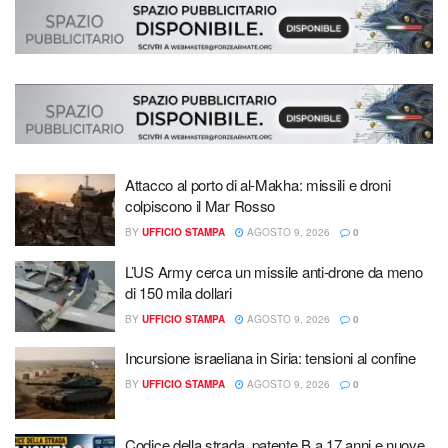
Attacco al porto di al-Makha: missili e droni
colpiscono il Mar Rosso
BY
UFFICIO STAMPA
AGOSTO 9, 2026
0
L’US Army cerca un missile anti-drone da meno
di 150 mila dollari
BY
UFFICIO STAMPA
AGOSTO 9, 2026
0
Incursione israeliana in Siria: tensioni al confine
BY
UFFICIO STAMPA
AGOSTO 9, 2026
0
Codice della strada, patente B a 17 anni e nuove