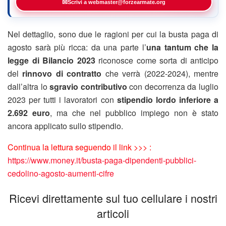
✉
Scrivi a webmaster@forzearmate.org
Nel dettaglio, sono due le ragioni per cui la busta paga di
agosto sarà più ricca: da una parte l’
una tantum che la
legge di Bilancio 2023
riconosce come sorta di anticipo
del
rinnovo di contratto
che verrà (2022-2024), mentre
dall’altra lo
sgravio contributivo
con decorrenza da luglio
2023 per tutti i lavoratori con
stipendio lordo inferiore a
2.692 euro
, ma che nel pubblico impiego non è stato
ancora applicato sullo stipendio.
Continua la lettura seguendo il link >>> :
https://www.money.it/busta-paga-dipendenti-pubblici-
cedolino-agosto-aumenti-cifre
Ricevi direttamente sul tuo cellulare i nostri
articoli