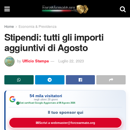
Home
Economia & Previdenza
Stipendi: tutti gli importi
aggiuntivi di Agosto
by
Ufficio Stampa
Luglio 22, 2023
54 mila visitatori
negli ultimi 28 giorni
Dati certificati Google
·
Aggiornato al 08 Agosto 2026
✓
Il tuo sponsor qui
✉
Scrivi a webmaster@forzearmate.org