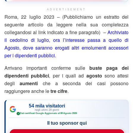
ADVERTISEMENT
Roma, 22 luglio 2023 – (Pubblichiamo un estratto del
seguente articolo da leggere nella sua completezza
collegandosi al link indicato a fine paragrafo) –
Archiviato
il cedolino di luglio, ora l’interesse passa a quello di
Agosto, dove saranno erogati altri emolumenti accessori
per i dipendenti pubblici.
Arrivano importanti conferme sulle
buste paga dei
dipendenti pubblici
, per i quali ad
agosto
sono attesi
degli
aumenti
che a seconda dei casi possono
raggiungere anche le
tre cifre
.
54 mila visitatori
negli ultimi 28 giorni
Dati certificati Google
·
Aggiornato al 08 Agosto 2026
✓
Il tuo sponsor qui