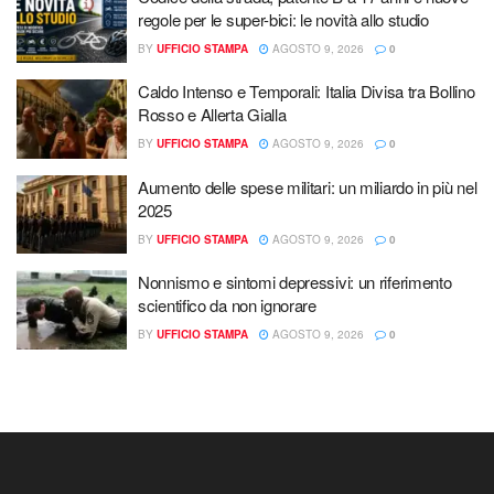
regole per le super-bici: le novità allo studio
BY
UFFICIO STAMPA
AGOSTO 9, 2026
0
Caldo Intenso e Temporali: Italia Divisa tra Bollino
Rosso e Allerta Gialla
BY
UFFICIO STAMPA
AGOSTO 9, 2026
0
Aumento delle spese militari: un miliardo in più nel
2025
BY
UFFICIO STAMPA
AGOSTO 9, 2026
0
Nonnismo e sintomi depressivi: un riferimento
scientifico da non ignorare
BY
UFFICIO STAMPA
AGOSTO 9, 2026
0