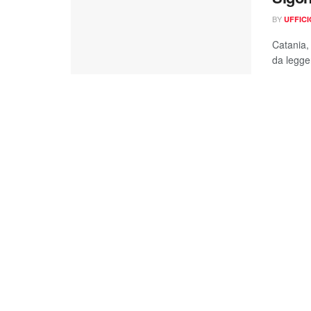
BY
UFFIC
Catania,
da legger