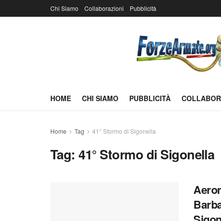
Chi Siamo
Collaborazioni
Pubblicità
HOME
CHI SIAMO
PUBBLICITÀ
COLLABOR
Home
Tag
41° Stormo di Sigonella
Tag:
41° Stormo di Sigonella
Aerona
Barba
Sigon