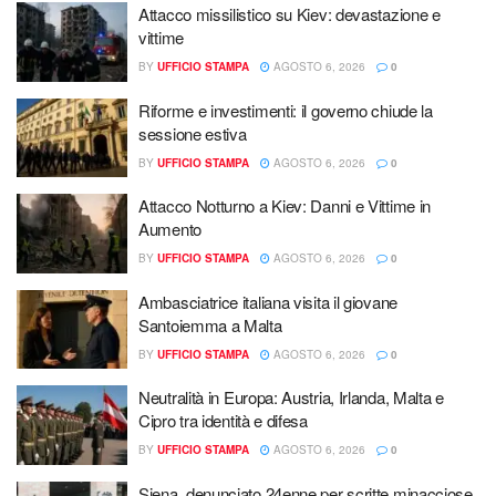
Attacco missilistico su Kiev: devastazione e
vittime
BY
UFFICIO STAMPA
AGOSTO 6, 2026
0
Riforme e investimenti: il governo chiude la
sessione estiva
BY
UFFICIO STAMPA
AGOSTO 6, 2026
0
Attacco Notturno a Kiev: Danni e Vittime in
Aumento
BY
UFFICIO STAMPA
AGOSTO 6, 2026
0
Ambasciatrice italiana visita il giovane
Santoiemma a Malta
BY
UFFICIO STAMPA
AGOSTO 6, 2026
0
Neutralità in Europa: Austria, Irlanda, Malta e
Cipro tra identità e difesa
BY
UFFICIO STAMPA
AGOSTO 6, 2026
0
Siena, denunciato 24enne per scritte minacciose