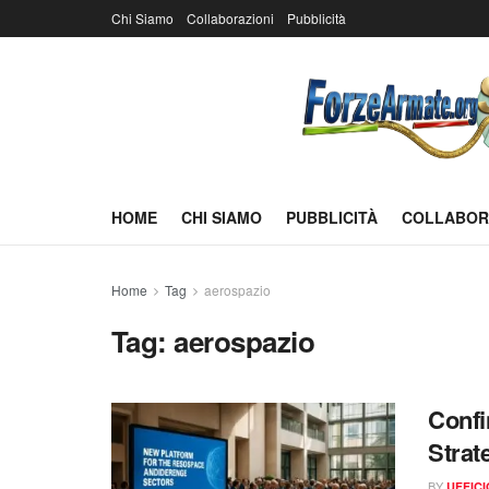
Chi Siamo
Collaborazioni
Pubblicità
HOME
CHI SIAMO
PUBBLICITÀ
COLLABOR
Home
Tag
aerospazio
Tag:
aerospazio
Confi
Strat
BY
UFFIC