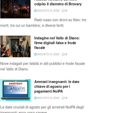
colpito il distretto di Brovary
AGOSTO 8, 2026
0
Raid russo con droni su Kiev: tre
morti, tra cui un bambino, e diversi feriti.
Indagine nel Vallo di Diano:
firme digitali false e frode
fiscale
AGOSTO 8, 2026
0
Nove indagati per falsità in atti pubblici e frode fiscale
nel Vallo di Diano.
Arretrati insegnanti: le date
chiave di agosto per i
pagamenti NoiPA
AGOSTO 8, 2026
0
Le date cruciali di agosto per gli arretrati NoiPA degli
insegnanti: ecco cosa sapere.