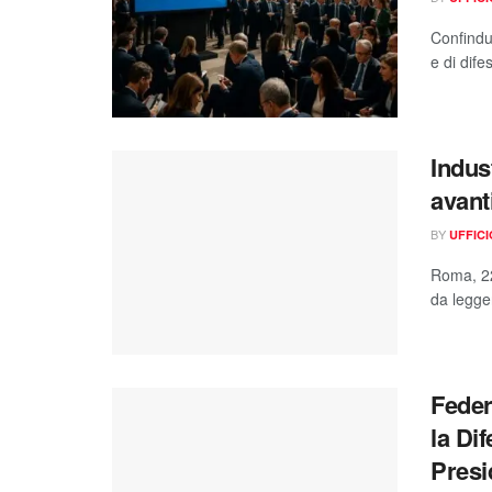
Confindus
e di dife
Indus
avant
BY
UFFIC
Roma, 22
da legger
Feder
la Dif
Presi