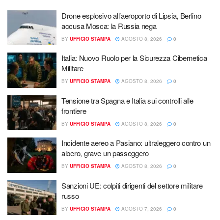
Drone esplosivo all’aeroporto di Lipsia, Berlino
accusa Mosca: la Russia nega
BY
UFFICIO STAMPA
AGOSTO 8, 2026
0
Italia: Nuovo Ruolo per la Sicurezza Cibernetica
Militare
BY
UFFICIO STAMPA
AGOSTO 8, 2026
0
Tensione tra Spagna e Italia sui controlli alle
frontiere
BY
UFFICIO STAMPA
AGOSTO 8, 2026
0
Incidente aereo a Pasiano: ultraleggero contro un
albero, grave un passeggero
BY
UFFICIO STAMPA
AGOSTO 8, 2026
0
Sanzioni UE: colpiti dirigenti del settore militare
russo
BY
UFFICIO STAMPA
AGOSTO 7, 2026
0