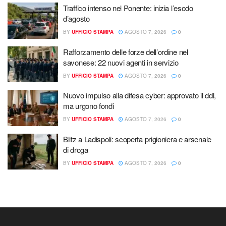
Traffico intenso nel Ponente: inizia l’esodo
d’agosto
BY
UFFICIO STAMPA
AGOSTO 7, 2026
0
Rafforzamento delle forze dell’ordine nel
savonese: 22 nuovi agenti in servizio
BY
UFFICIO STAMPA
AGOSTO 7, 2026
0
Nuovo impulso alla difesa cyber: approvato il ddl,
ma urgono fondi
BY
UFFICIO STAMPA
AGOSTO 7, 2026
0
Blitz a Ladispoli: scoperta prigioniera e arsenale
di droga
BY
UFFICIO STAMPA
AGOSTO 7, 2026
0