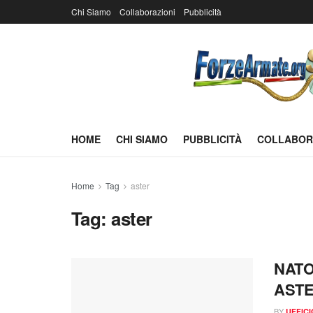
Chi Siamo
Collaborazioni
Pubblicità
HOME
CHI SIAMO
PUBBLICITÀ
COLLABOR
Home
Tag
aster
Tag:
aster
NATO:
AST
BY
UFFIC