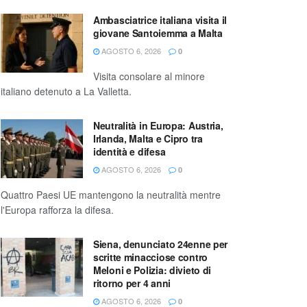
Ambasciatrice italiana visita il
giovane Santoiemma a Malta
AGOSTO 6, 2026
0
Visita consolare al minore
italiano detenuto a La Valletta.
Neutralità in Europa: Austria,
Irlanda, Malta e Cipro tra
identità e difesa
AGOSTO 6, 2026
0
Quattro Paesi UE mantengono la neutralità mentre
l'Europa rafforza la difesa.
Siena, denunciato 24enne per
scritte minacciose contro
Meloni e Polizia: divieto di
ritorno per 4 anni
AGOSTO 6, 2026
0