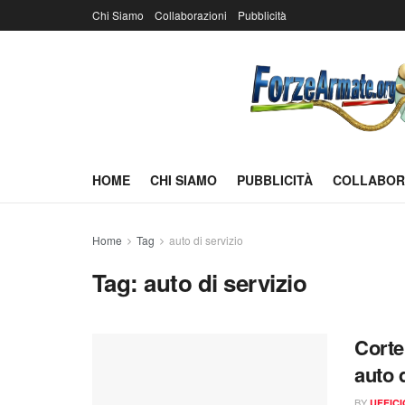
Chi Siamo
Collaborazioni
Pubblicità
HOME
CHI SIAMO
PUBBLICITÀ
COLLABOR
Home
Tag
auto di servizio
Tag:
auto di servizio
Corte
auto 
BY
UFFIC