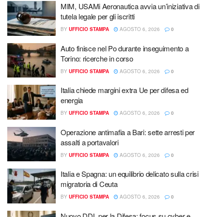
MIM, USAMi Aeronautica avvia un’iniziativa di
tutela legale per gli iscritti
BY
UFFICIO STAMPA
AGOSTO 6, 2026
0
Auto finisce nel Po durante inseguimento a
Torino: ricerche in corso
BY
UFFICIO STAMPA
AGOSTO 6, 2026
0
Italia chiede margini extra Ue per difesa ed
energia
BY
UFFICIO STAMPA
AGOSTO 6, 2026
0
Operazione antimafia a Bari: sette arresti per
assalti a portavalori
BY
UFFICIO STAMPA
AGOSTO 6, 2026
0
Italia e Spagna: un equilibrio delicato sulla crisi
migratoria di Ceuta
BY
UFFICIO STAMPA
AGOSTO 6, 2026
0
Nuovo DDL per la Difesa: focus su cyber e