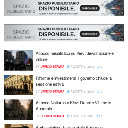
Attacco missilistico su Kiev: devastazione e
vittime
BY
UFFICIO STAMPA
AGOSTO 6, 2026
0
Riforme e investimenti: il governo chiude la
sessione estiva
BY
UFFICIO STAMPA
AGOSTO 6, 2026
0
Attacco Notturno a Kiev: Danni e Vittime in
Aumento
BY
UFFICIO STAMPA
AGOSTO 6, 2026
0
Ambasciatrice italiana visita il giovane