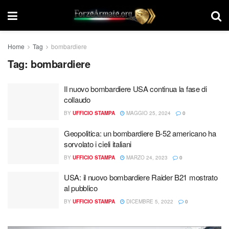
Home
Tag
bombardiere
Tag:
bombardiere
Il nuovo bombardiere USA continua la fase di
collaudo
BY
UFFICIO STAMPA
MAGGIO 25, 2024
0
Geopolitica: un bombardiere B-52 americano ha
sorvolato i cieli italiani
BY
UFFICIO STAMPA
MARZO 24, 2023
0
USA: il nuovo bombardiere Raider B21 mostrato
al pubblico
BY
UFFICIO STAMPA
DICEMBRE 5, 2022
0