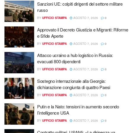
Sanzioni UE: colpiti dirigenti del settore militare
russo
BY
UFFICIO STAMPA
AGOSTO 7, 2026
0
Approvato il Decreto Giustizia e Migranti: Riforme
e Sfide Aperte
BY
UFFICIO STAMPA
AGOSTO 7, 2026
0
Attacco ucraino a hub logistico in Russia:
evacuati 800 dipendenti
BY
UFFICIO STAMPA
AGOSTO 7, 2026
0
Sostegno internazionale alla Georgia:
dichiarazione congiunta di quattro Paesi
BY
UFFICIO STAMPA
AGOSTO 7, 2026
0
Putin e la Nato: tensioni in aumento secondo
l’intelligence USA
BY
UFFICIO STAMPA
AGOSTO 7, 2026
0
Contratto militari, USAMi: «La dirigenza va