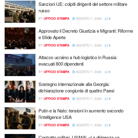
Sanzioni UE: colpiti dirigenti del settore militare
russo
BY
UFFICIO STAMPA
AGOSTO 7, 2026
0
Approvato il Decreto Giustizia e Migranti: Riforme
e Sfide Aperte
BY
UFFICIO STAMPA
AGOSTO 7, 2026
0
Attacco ucraino a hub logistico in Russia:
evacuati 800 dipendenti
BY
UFFICIO STAMPA
AGOSTO 7, 2026
0
Sostegno internazionale alla Georgia:
dichiarazione congiunta di quattro Paesi
BY
UFFICIO STAMPA
AGOSTO 7, 2026
0
Putin e la Nato: tensioni in aumento secondo
l’intelligence USA
BY
UFFICIO STAMPA
AGOSTO 7, 2026
0
Contratto militari, USAMi: «La dirigenza va