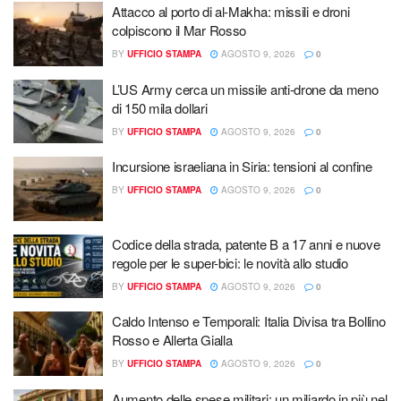
Attacco al porto di al-Makha: missili e droni
colpiscono il Mar Rosso
BY
UFFICIO STAMPA
AGOSTO 9, 2026
0
L’US Army cerca un missile anti-drone da meno
di 150 mila dollari
BY
UFFICIO STAMPA
AGOSTO 9, 2026
0
Incursione israeliana in Siria: tensioni al confine
BY
UFFICIO STAMPA
AGOSTO 9, 2026
0
Codice della strada, patente B a 17 anni e nuove
regole per le super-bici: le novità allo studio
BY
UFFICIO STAMPA
AGOSTO 9, 2026
0
Caldo Intenso e Temporali: Italia Divisa tra Bollino
Rosso e Allerta Gialla
BY
UFFICIO STAMPA
AGOSTO 9, 2026
0
Aumento delle spese militari: un miliardo in più nel