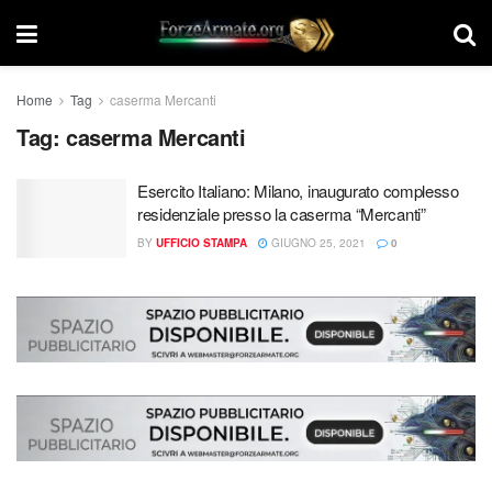
Home
Tag
caserma Mercanti
Tag:
caserma Mercanti
Esercito Italiano: Milano, inaugurato complesso
residenziale presso la caserma “Mercanti”
BY
UFFICIO STAMPA
GIUGNO 25, 2021
0