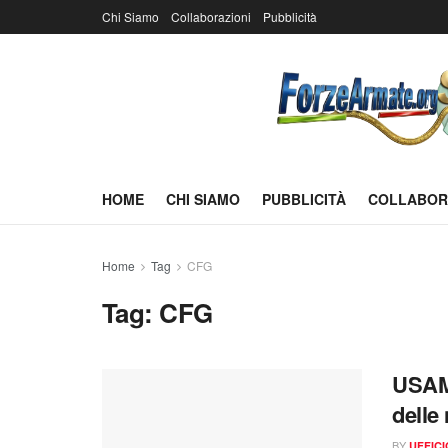
Chi Siamo
Collaborazioni
Pubblicità
HOME
CHI SIAMO
PUBBLICITÀ
COLLABOR
Home
Tag
CFG
Tag:
CFG
USAMI
delle
BY
UFFIC