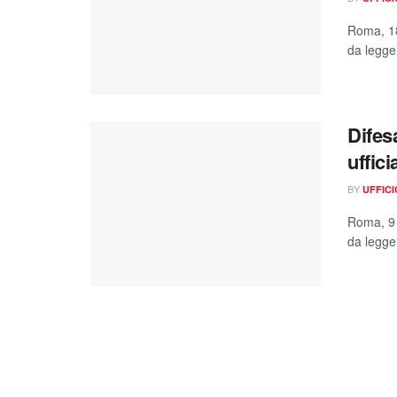
Roma, 18
da legger
Difes
ufficia
BY
UFFIC
Roma, 9 
da legger