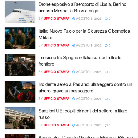
Drone esplosivo all’aeroporto di Lipsia, Berlino
accusa Mosca: la Russia nega
BY
UFFICIO STAMPA
AGOSTO 8, 2026
0
Italia: Nuovo Ruolo per la Sicurezza Cibernetica
Militare
BY
UFFICIO STAMPA
AGOSTO 8, 2026
0
Tensione tra Spagna e Italia sui controlli alle
frontiere
BY
UFFICIO STAMPA
AGOSTO 8, 2026
0
Incidente aereo a Pasiano: ultraleggero contro un
albero, grave un passeggero
BY
UFFICIO STAMPA
AGOSTO 8, 2026
0
Sanzioni UE: colpiti dirigenti del settore militare
russo
BY
UFFICIO STAMPA
AGOSTO 7, 2026
0
Approvato il Decreto Giustizia e Migranti: Riforme