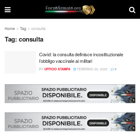
Home
Tag
consulta
Tag:
consulta
Covid: la consulta definisce incostituzionale
l’obbligo vaccinale ai militari
BY
UFFICIO STAMPA
FEBBRAIO 20, 2023
0