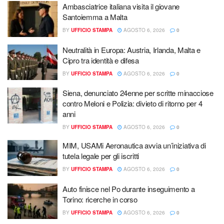
Ambasciatrice italiana visita il giovane
Santoiemma a Malta
BY
UFFICIO STAMPA
AGOSTO 6, 2026
0
Neutralità in Europa: Austria, Irlanda, Malta e
Cipro tra identità e difesa
BY
UFFICIO STAMPA
AGOSTO 6, 2026
0
Siena, denunciato 24enne per scritte minacciose
contro Meloni e Polizia: divieto di ritorno per 4
anni
BY
UFFICIO STAMPA
AGOSTO 6, 2026
0
MIM, USAMi Aeronautica avvia un’iniziativa di
tutela legale per gli iscritti
BY
UFFICIO STAMPA
AGOSTO 6, 2026
0
Auto finisce nel Po durante inseguimento a
Torino: ricerche in corso
BY
UFFICIO STAMPA
AGOSTO 6, 2026
0