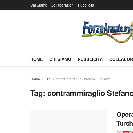
Chi Siamo
Collaborazioni
Pubblicità
HOME
CHI SIAMO
PUBBLICITÀ
COLLABOR
Home
Tag
contrammiraglio Stefano Turchetto
Tag:
contrammiraglio Stefano
Opera
Turch
BY
UFFIC