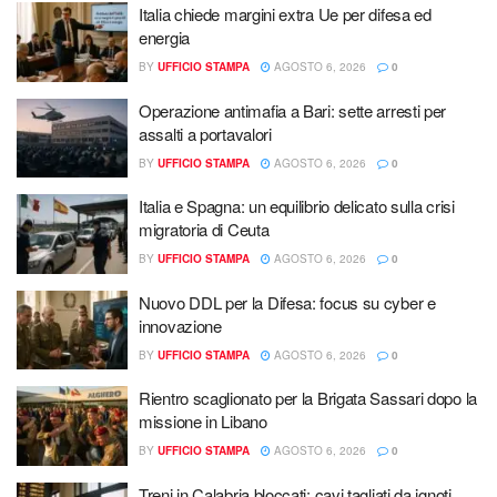
Italia chiede margini extra Ue per difesa ed
energia
BY
UFFICIO STAMPA
AGOSTO 6, 2026
0
Operazione antimafia a Bari: sette arresti per
assalti a portavalori
BY
UFFICIO STAMPA
AGOSTO 6, 2026
0
Italia e Spagna: un equilibrio delicato sulla crisi
migratoria di Ceuta
BY
UFFICIO STAMPA
AGOSTO 6, 2026
0
Nuovo DDL per la Difesa: focus su cyber e
innovazione
BY
UFFICIO STAMPA
AGOSTO 6, 2026
0
Rientro scaglionato per la Brigata Sassari dopo la
missione in Libano
BY
UFFICIO STAMPA
AGOSTO 6, 2026
0
Treni in Calabria bloccati: cavi tagliati da ignoti