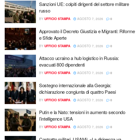
Sanzioni UE: colpiti dirigenti del settore militare
russo
BY
UFFICIO STAMPA
AGOSTO 7, 2026
0
Approvato il Decreto Giustizia e Migranti: Riforme
e Sfide Aperte
BY
UFFICIO STAMPA
AGOSTO 7, 2026
0
Attacco ucraino a hub logistico in Russia:
evacuati 800 dipendenti
BY
UFFICIO STAMPA
AGOSTO 7, 2026
0
Sostegno internazionale alla Georgia:
dichiarazione congiunta di quattro Paesi
BY
UFFICIO STAMPA
AGOSTO 7, 2026
0
Putin e la Nato: tensioni in aumento secondo
l’intelligence USA
BY
UFFICIO STAMPA
AGOSTO 7, 2026
0
Contratto militari, USAMi: «La dirigenza va