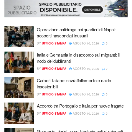
Operazione antidroga nei quartieri di Napoli:
Immagine AI
scoperti nascondigli inusuali
ForzeArmate.org
BY
UFFICIO STAMPA
AGOSTO 10, 2026
0
Italia e Germania in disaccordo sui migranti: il
Immagine AI
nodo dei dublinanti
ForzeArmate.org
BY
UFFICIO STAMPA
AGOSTO 10, 2026
0
Carceri italiane: sovraffollamento e caldo
Immagine AI
insostenibili
ForzeArmate.org
BY
UFFICIO STAMPA
AGOSTO 10, 2026
0
Accordo tra Portogallo e Italia per nuove fragate
Immagine AI
BY
UFFICIO STAMPA
AGOSTO 10, 2026
0
ForzeArmate.org
Germania: ripristino dei trasferimenti di migranti