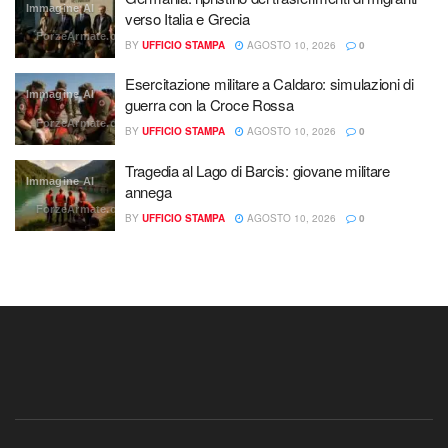
Immagine AI
verso Italia e Grecia
ForzeArmate.org
BY
UFFICIO STAMPA
AGOSTO 10, 2026
0
Esercitazione militare a Caldaro: simulazioni di
Immagine AI
guerra con la Croce Rossa
ForzeArmate.org
BY
UFFICIO STAMPA
AGOSTO 10, 2026
0
Tragedia al Lago di Barcis: giovane militare
Immagine AI
annega
ForzeArmate.org
BY
UFFICIO STAMPA
AGOSTO 10, 2026
0