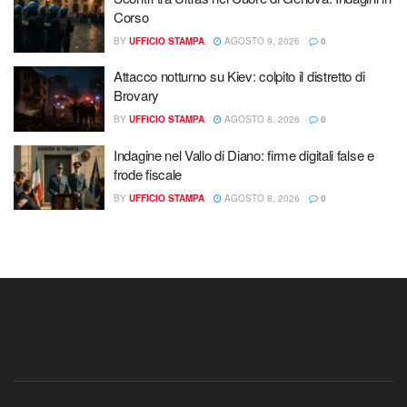
Corso
BY
UFFICIO STAMPA
AGOSTO 9, 2026
0
Attacco notturno su Kiev: colpito il distretto di
Brovary
BY
UFFICIO STAMPA
AGOSTO 8, 2026
0
Indagine nel Vallo di Diano: firme digitali false e
frode fiscale
BY
UFFICIO STAMPA
AGOSTO 8, 2026
0