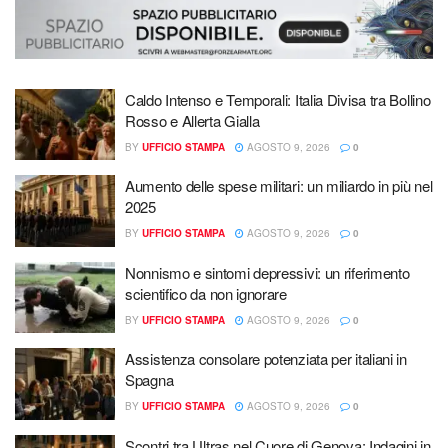
Caldo Intenso e Temporali: Italia Divisa tra Bollino
Rosso e Allerta Gialla
BY
UFFICIO STAMPA
AGOSTO 9, 2026
0
Aumento delle spese militari: un miliardo in più nel
2025
BY
UFFICIO STAMPA
AGOSTO 9, 2026
0
Nonnismo e sintomi depressivi: un riferimento
scientifico da non ignorare
BY
UFFICIO STAMPA
AGOSTO 9, 2026
0
Assistenza consolare potenziata per italiani in
Spagna
BY
UFFICIO STAMPA
AGOSTO 9, 2026
0
Scontri tra Ultras nel Cuore di Genova: Indagini in