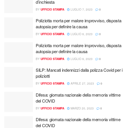
d’inchiesta
BY
UFFICIO STAMPA
LUGLIO 7, 2023
0
Poliziotta morta per malore improvviso, disposta
autopsia per definire la causa
BY
UFFICIO STAMPA
LUGLIO 6, 2023
0
Poliziotta morta per malore improvviso, disposta
autopsia per definire la causa
BY
UFFICIO STAMPA
LUGLIO 6, 2023
0
SILP: Mancati indennizzi dalla polizza Covid per i
poliziotti
BY
UFFICIO STAMPA
APRILE 27, 2023
0
Difesa: giornata nazionale della memoria vittime
del COVID
BY
UFFICIO STAMPA
MARZO 20, 2023
0
Difesa: giornata nazionale della memoria vittime
del COVID