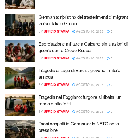
Germania: ripristino dei trasferimenti di migranti
verso Italia e Grecia
BY
UFFICIO STAMPA
AGOSTO 10, 2026
0
Esercitazione militare a Caldaro: simulazioni di
guerra con la Croce Rossa
BY
UFFICIO STAMPA
AGOSTO 10, 2026
0
Tragedia al Lago di Barcis: giovane militare
annega
BY
UFFICIO STAMPA
AGOSTO 10, 2026
0
Tragedia nel Foggiano: furgone si ribalta, un
morto e otto feriti
BY
UFFICIO STAMPA
AGOSTO 10, 2026
0
Droni sospetti in Germania: la NATO sotto
pressione