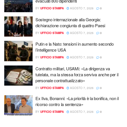
evacuati 800 dipendenti
BY
UFFICIO STAMPA
AGOSTO 7, 2026
0
Sostegno internazionale alla Georgia:
dichiarazione congiunta di quattro Paesi
BY
UFFICIO STAMPA
AGOSTO 7, 2026
0
Putin e la Nato: tensioni in aumento secondo
l’intelligence USA
BY
UFFICIO STAMPA
AGOSTO 7, 2026
0
Contratto militari, USAMi: «La dirigenza va
tutelata, ma la stessa forza serviva anche per il
personale contrattualizzato»
BY
UFFICIO STAMPA
AGOSTO 7, 2026
0
Ex Ilva, Bonanni: «La priorità è la bonifica, non il
ricorso contro la sentenza»
BY
UFFICIO STAMPA
AGOSTO 7, 2026
0