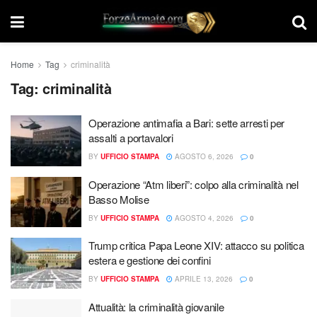
Home
Tag
criminalità
Tag:
criminalità
Operazione antimafia a Bari: sette arresti per
assalti a portavalori
BY
UFFICIO STAMPA
AGOSTO 6, 2026
0
Operazione “Atm liberi”: colpo alla criminalità nel
Basso Molise
BY
UFFICIO STAMPA
AGOSTO 4, 2026
0
Trump critica Papa Leone XIV: attacco su politica
estera e gestione dei confini
BY
UFFICIO STAMPA
APRILE 13, 2026
0
Attualità: la criminalità giovanile