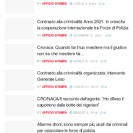
BY
UFFICIO STAMPA
LUGLIO 3, 2024
0
Contrasto alla criminalità Anno 2021: In crescita
la cooperazione internazionale tra Forze di Polizia
BY
UFFICIO STAMPA
DICEMBRE 31, 2021
0
Cronaca: Quando fai il tuo mestiere ma il giudice
non sa che mestiere fai…
BY
UFFICIO STAMPA
APRILE 27, 2019
0
Contrasto alla criminalità organizzata: intervento
Generale Leso
BY
UFFICIO STAMPA
LUGLIO 21, 2018
0
CRONACA/Il racconto dell’agente: “Ho difeso il
capotreno dalle botte dei nigeriani”
BY
UFFICIO STAMPA
MAGGIO 9, 2018
0
Allarme droni, sono sempre più usati dai criminali
per ostacolare le forze di polizia