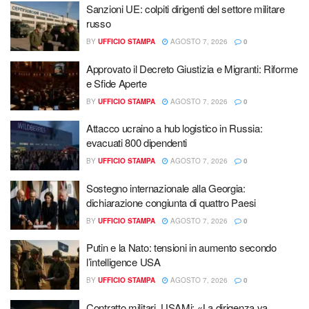
Sanzioni UE: colpiti dirigenti del settore militare
russo
BY
UFFICIO STAMPA
AGOSTO 7, 2026
0
Approvato il Decreto Giustizia e Migranti: Riforme
e Sfide Aperte
BY
UFFICIO STAMPA
AGOSTO 7, 2026
0
Attacco ucraino a hub logistico in Russia:
evacuati 800 dipendenti
BY
UFFICIO STAMPA
AGOSTO 7, 2026
0
Sostegno internazionale alla Georgia:
dichiarazione congiunta di quattro Paesi
BY
UFFICIO STAMPA
AGOSTO 7, 2026
0
Putin e la Nato: tensioni in aumento secondo
l’intelligence USA
BY
UFFICIO STAMPA
AGOSTO 7, 2026
0
Contratto militari, USAMi: «La dirigenza va