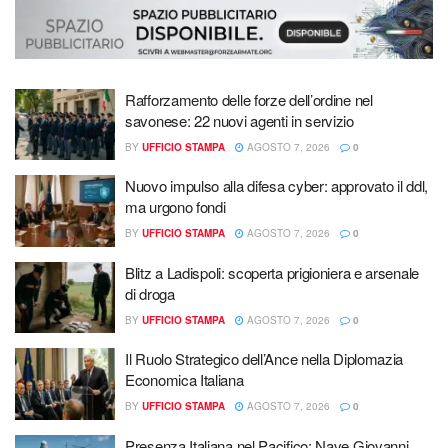
Rafforzamento delle forze dell’ordine nel
savonese: 22 nuovi agenti in servizio
BY
UFFICIO STAMPA
AGOSTO 7, 2026
0
Nuovo impulso alla difesa cyber: approvato il ddl,
ma urgono fondi
BY
UFFICIO STAMPA
AGOSTO 7, 2026
0
Blitz a Ladispoli: scoperta prigioniera e arsenale
di droga
BY
UFFICIO STAMPA
AGOSTO 7, 2026
0
Il Ruolo Strategico dell’Ance nella Diplomazia
Economica Italiana
BY
UFFICIO STAMPA
AGOSTO 7, 2026
0
Presenza Italiana nel Pacifico: Nave Giovanni