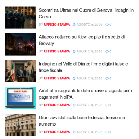
Scontri tra Ultras nel Cuore di Genova: Indagini in
Corso
BY
UFFICIO STAMPA
AGOSTO 9, 2026
0
Attacco notturno su Kiev: colpito il distretto di
Brovary
BY
UFFICIO STAMPA
AGOSTO 8, 2026
0
Indagine nel Vallo di Diano: firme digitali false e
frode fiscale
BY
UFFICIO STAMPA
AGOSTO 8, 2026
0
Arretrati insegnanti: le date chiave di agosto per i
pagamenti NoiPA
BY
UFFICIO STAMPA
AGOSTO 8, 2026
0
Droni avvistati sulla base tedesca: tensioni in
aumento
BY
UFFICIO STAMPA
AGOSTO 8, 2026
0