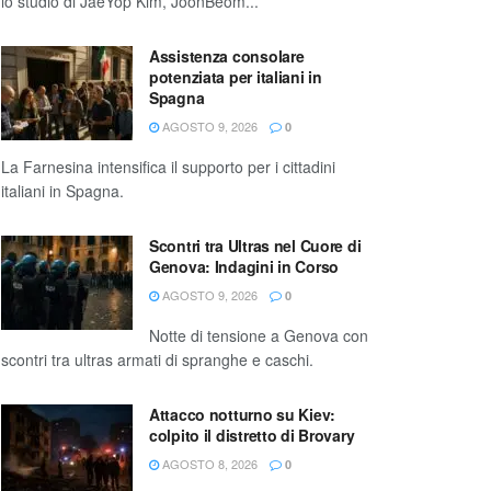
lo studio di JaeYop Kim, JoonBeom...
Assistenza consolare
potenziata per italiani in
Spagna
AGOSTO 9, 2026
0
La Farnesina intensifica il supporto per i cittadini
italiani in Spagna.
Scontri tra Ultras nel Cuore di
Genova: Indagini in Corso
AGOSTO 9, 2026
0
Notte di tensione a Genova con
scontri tra ultras armati di spranghe e caschi.
Attacco notturno su Kiev:
colpito il distretto di Brovary
AGOSTO 8, 2026
0