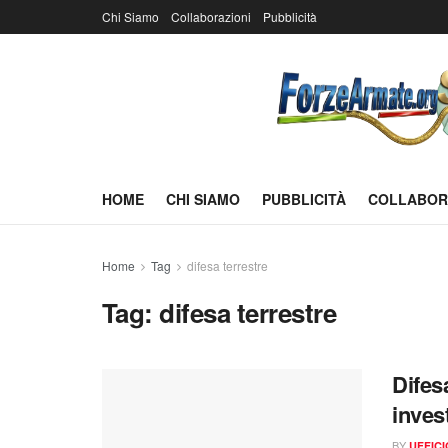
Chi Siamo
Collaborazioni
Pubblicità
HOME
CHI SIAMO
PUBBLICITÀ
COLLABOR
Home
Tag
difesa terrestre
Tag:
difesa terrestre
Difes
inves
BY
UFFIC