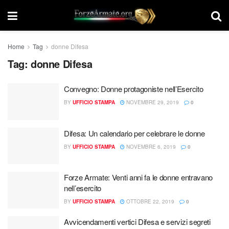
Home
Tag
donne Difesa
Tag:
donne Difesa
Convegno: Donne protagoniste nell’Esercito
BY
UFFICIO STAMPA
NOVEMBRE 29, 2019
0
Difesa: Un calendario per celebrare le donne
BY
UFFICIO STAMPA
NOVEMBRE 6, 2019
0
Forze Armate: Venti anni fa le donne entravano
nell’esercito
BY
UFFICIO STAMPA
OTTOBRE 22, 2019
0
Avvicendamenti vertici Difesa e servizi segreti