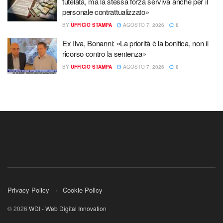
tutelata, ma la stessa forza serviva anche per il
personale contrattualizzato»
BY
UFFICIO STAMPA
AGOSTO 7, 2026
0
Ex Ilva, Bonanni: «La priorità è la bonifica, non il
ricorso contro la sentenza»
BY
UFFICIO STAMPA
AGOSTO 7, 2026
0
Privacy Policy
Cookie Policy
© 2026
WDI - Web Digital Innovation