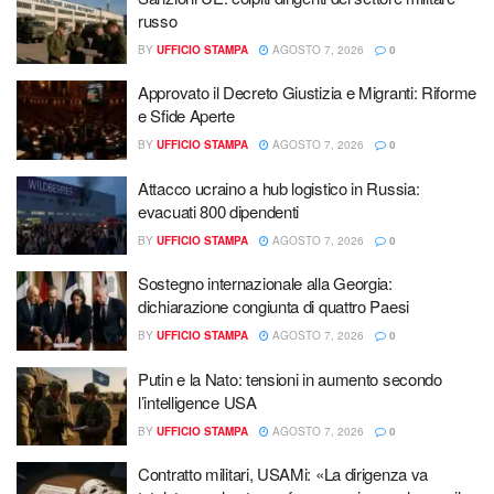
russo
BY
UFFICIO STAMPA
AGOSTO 7, 2026
0
Approvato il Decreto Giustizia e Migranti: Riforme
e Sfide Aperte
BY
UFFICIO STAMPA
AGOSTO 7, 2026
0
Attacco ucraino a hub logistico in Russia:
evacuati 800 dipendenti
BY
UFFICIO STAMPA
AGOSTO 7, 2026
0
Sostegno internazionale alla Georgia:
dichiarazione congiunta di quattro Paesi
BY
UFFICIO STAMPA
AGOSTO 7, 2026
0
Putin e la Nato: tensioni in aumento secondo
l’intelligence USA
BY
UFFICIO STAMPA
AGOSTO 7, 2026
0
Contratto militari, USAMi: «La dirigenza va