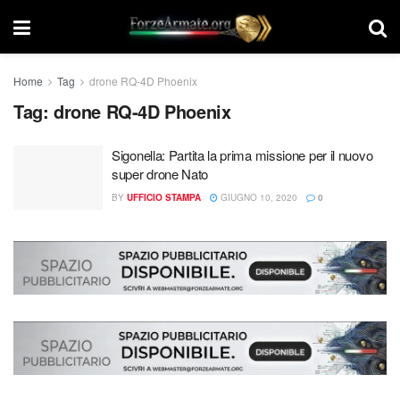
Home
Tag
drone RQ-4D Phoenix
Tag:
drone RQ-4D Phoenix
Sigonella: Partita la prima missione per il nuovo
super drone Nato
BY
UFFICIO STAMPA
GIUGNO 10, 2020
0