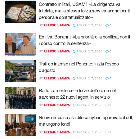
Contratto militari, USAMi: «La dirigenza va
tutelata, ma la stessa forza serviva anche per il
personale contrattualizzato»
BY
UFFICIO STAMPA
AGOSTO 7, 2026
0
Ex Ilva, Bonanni: «La priorità è la bonifica, non il
ricorso contro la sentenza»
BY
UFFICIO STAMPA
AGOSTO 7, 2026
0
Traffico intenso nel Ponente: inizia l’esodo
d’agosto
BY
UFFICIO STAMPA
AGOSTO 7, 2026
0
Rafforzamento delle forze dell’ordine nel
savonese: 22 nuovi agenti in servizio
BY
UFFICIO STAMPA
AGOSTO 7, 2026
0
Nuovo impulso alla difesa cyber: approvato il ddl,
ma urgono fondi
BY
UFFICIO STAMPA
AGOSTO 7, 2026
0