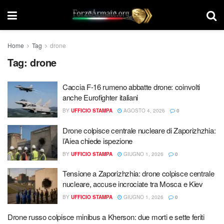
Home
Tag
drone
Tag:
drone
Caccia F-16 rumeno abbatte drone: coinvolti
anche Eurofighter italiani
BY
UFFICIO STAMPA
AGOSTO 4, 2026
0
Drone colpisce centrale nucleare di Zaporizhzhia:
l’Aiea chiede ispezione
BY
UFFICIO STAMPA
GIUGNO 1, 2026
0
Tensione a Zaporizhzhia: drone colpisce centrale
nucleare, accuse incrociate tra Mosca e Kiev
BY
UFFICIO STAMPA
GIUGNO 1, 2026
0
Drone russo colpisce minibus a Kherson: due morti e sette feriti