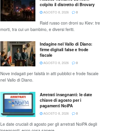
colpito il distretto di Brovary
AGOSTO 8, 2026
0
Raid russo con droni su Kiev: tre
morti, tra cui un bambino, e diversi feriti.
Indagine nel Vallo di Diano:
firme digitali false e frode
fiscale
AGOSTO 8, 2026
0
Nove indagati per falsità in atti pubblici e frode fiscale
nel Vallo di Diano.
Arretrati insegnanti: le date
chiave di agosto per i
pagamenti NoiPA
AGOSTO 8, 2026
0
Le date cruciali di agosto per gli arretrati NoiPA degli
insegnanti: ecco cosa sapere.