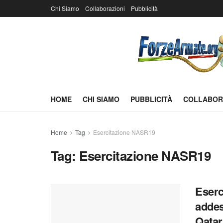
Chi Siamo
Collaborazioni
Pubblicità
HOME
CHI SIAMO
PUBBLICITÀ
COLLABOR
Home
Tag
Esercitazione NASR19
Tag:
Esercitazione NASR19
Eserc
addes
Qatar