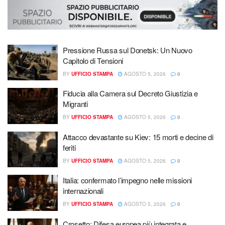
Pressione Russa sul Donetsk: Un Nuovo
Capitolo di Tensioni
BY
UFFICIO STAMPA
AGOSTO 5, 2026
0
Fiducia alla Camera sul Decreto Giustizia e
Migranti
BY
UFFICIO STAMPA
AGOSTO 5, 2026
0
Attacco devastante su Kiev: 15 morti e decine di
feriti
BY
UFFICIO STAMPA
AGOSTO 5, 2026
0
Italia: confermato l’impegno nelle missioni
internazionali
BY
UFFICIO STAMPA
AGOSTO 5, 2026
0
Crosetto: Difesa europea più integrata e