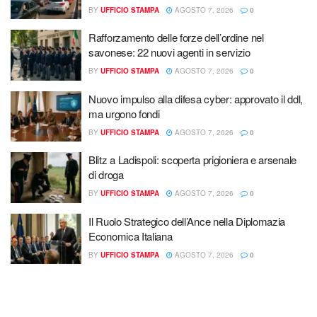
BY
UFFICIO STAMPA
AGOSTO 7, 2026
0
Rafforzamento delle forze dell’ordine nel
savonese: 22 nuovi agenti in servizio
BY
UFFICIO STAMPA
AGOSTO 7, 2026
0
Nuovo impulso alla difesa cyber: approvato il ddl,
ma urgono fondi
BY
UFFICIO STAMPA
AGOSTO 7, 2026
0
Blitz a Ladispoli: scoperta prigioniera e arsenale
di droga
BY
UFFICIO STAMPA
AGOSTO 7, 2026
0
Il Ruolo Strategico dell’Ance nella Diplomazia
Economica Italiana
BY
UFFICIO STAMPA
AGOSTO 7, 2026
0