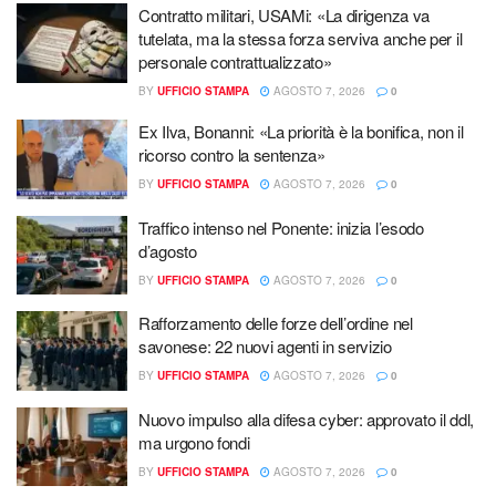
Contratto militari, USAMi: «La dirigenza va
tutelata, ma la stessa forza serviva anche per il
personale contrattualizzato»
BY
UFFICIO STAMPA
AGOSTO 7, 2026
0
Ex Ilva, Bonanni: «La priorità è la bonifica, non il
ricorso contro la sentenza»
BY
UFFICIO STAMPA
AGOSTO 7, 2026
0
Traffico intenso nel Ponente: inizia l’esodo
d’agosto
BY
UFFICIO STAMPA
AGOSTO 7, 2026
0
Rafforzamento delle forze dell’ordine nel
savonese: 22 nuovi agenti in servizio
BY
UFFICIO STAMPA
AGOSTO 7, 2026
0
Nuovo impulso alla difesa cyber: approvato il ddl,
ma urgono fondi
BY
UFFICIO STAMPA
AGOSTO 7, 2026
0