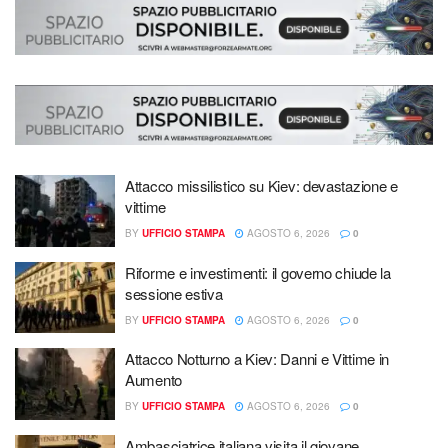
Attacco missilistico su Kiev: devastazione e
vittime
BY
UFFICIO STAMPA
AGOSTO 6, 2026
0
Riforme e investimenti: il governo chiude la
sessione estiva
BY
UFFICIO STAMPA
AGOSTO 6, 2026
0
Attacco Notturno a Kiev: Danni e Vittime in
Aumento
BY
UFFICIO STAMPA
AGOSTO 6, 2026
0
Ambasciatrice italiana visita il giovane