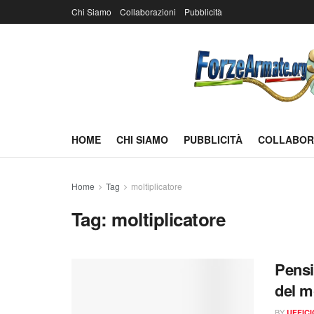
Chi Siamo
Collaborazioni
Pubblicità
HOME
CHI SIAMO
PUBBLICITÀ
COLLABOR
Home
Tag
moltiplicatore
Tag:
moltiplicatore
Pensi
del m
BY
UFFIC