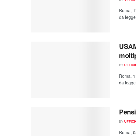
Roma, 17
da legger
USAMI
moltip
BY
UFFIC
Roma, 1 
da legger
Pensi
BY
UFFIC
Roma, 05