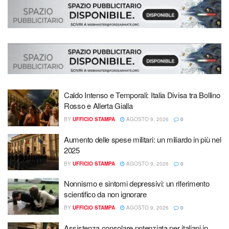
Caldo Intenso e Temporali: Italia Divisa tra Bollino
Rosso e Allerta Gialla
BY
UFFICIO STAMPA
AGOSTO 9, 2026
0
Aumento delle spese militari: un miliardo in più nel
2025
BY
UFFICIO STAMPA
AGOSTO 9, 2026
0
Nonnismo e sintomi depressivi: un riferimento
scientifico da non ignorare
BY
UFFICIO STAMPA
AGOSTO 9, 2026
0
Assistenza consolare potenziata per italiani in