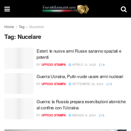
Home
Tag
Nucelare
Tag:
Nucelare
Esteri: le nuove armi Russe saranno spaziali e
potenti
BY
UFFICIO STAMPA
APRILE 10, 2025
0
Guerra Ucraina, Putin vuole usare armi nucleari
BY
UFFICIO STAMPA
SETTEMBRE 26, 2024
0
Guerra: la Russia prepara esercitazioni atomiche
al confine con l’Ucraina
BY
UFFICIO STAMPA
MAGGIO 8, 2024
0