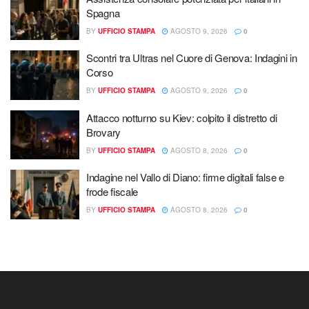
Spagna
BY
UFFICIO STAMPA
AGOSTO 9, 2026
0
Scontri tra Ultras nel Cuore di Genova: Indagini in
Corso
BY
UFFICIO STAMPA
AGOSTO 9, 2026
0
Attacco notturno su Kiev: colpito il distretto di
Brovary
BY
UFFICIO STAMPA
AGOSTO 8, 2026
0
Indagine nel Vallo di Diano: firme digitali false e
frode fiscale
BY
UFFICIO STAMPA
AGOSTO 8, 2026
0