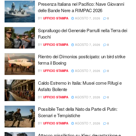
Presenza Italiana nel Pacifico: Nave Giovanni
delle Bande Nere a RIMPAC 2026
BY
UFFICIO STAMPA
AGOSTO 7, 2026
0
Sopralluogo del Generale Parrulli nella Terra dei
Fuochi
BY
UFFICIO STAMPA
AGOSTO 7, 2026
0
Rientro dei Dimonios posticipato: un bird strike
ferma il Boeing
BY
UFFICIO STAMPA
AGOSTO 7, 2026
0
Caldo Estremo in Italia: Musei come Rifugi e
Asfalto Bollente
BY
UFFICIO STAMPA
AGOSTO 7, 2026
0
Possibile Test della Nato da Parte di Putin:
Scenari e Tempistiche
BY
UFFICIO STAMPA
AGOSTO 7, 2026
0
Attacco missilistico su Kiev: devastazione e