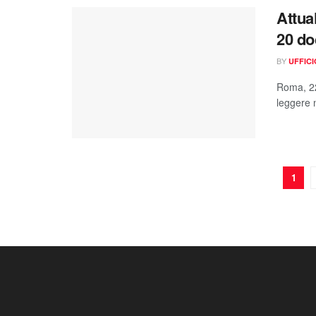
Attua
20 do
BY
UFFIC
Roma, 22
leggere n
1