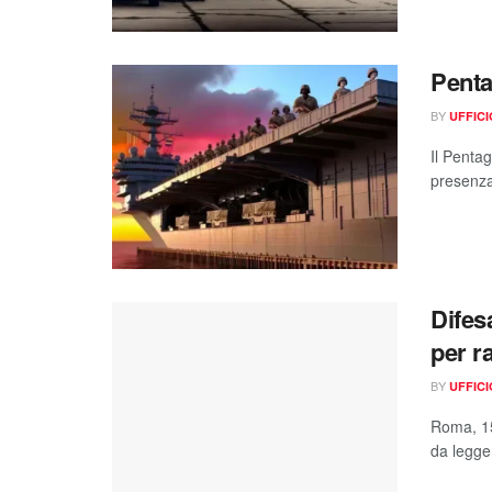
Penta
BY
UFFIC
Il Penta
presenza
Difes
per r
BY
UFFIC
Roma, 15
da legger