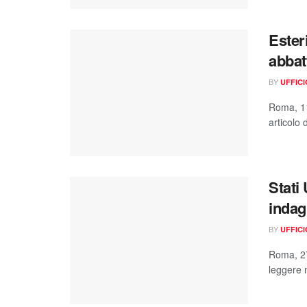
Ester
abbat
BY
UFFIC
Roma, 11
articolo 
Stati 
indag
BY
UFFIC
Roma, 27
leggere n