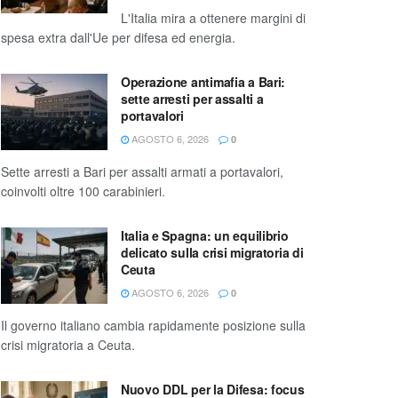
L'Italia mira a ottenere margini di
spesa extra dall'Ue per difesa ed energia.
Operazione antimafia a Bari:
sette arresti per assalti a
portavalori
AGOSTO 6, 2026
0
Sette arresti a Bari per assalti armati a portavalori,
coinvolti oltre 100 carabinieri.
Italia e Spagna: un equilibrio
delicato sulla crisi migratoria di
Ceuta
AGOSTO 6, 2026
0
Il governo italiano cambia rapidamente posizione sulla
crisi migratoria a Ceuta.
Nuovo DDL per la Difesa: focus