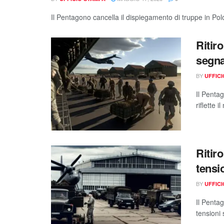
Il Pentagono cancella il dispiegamento di truppe in Polo
Ritir
segna
BY
UFFIC
Il Pentag
riflette 
Ritir
tensi
BY
UFFIC
Il Pentag
tensioni