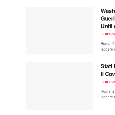
Washi
Guerin
Uniti
BY
UFFIC
Roma, 05
leggere n
Stati
il Cov
BY
UFFIC
Roma, 27
leggere n