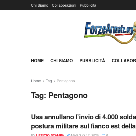
Chi Siamo
Collaborazioni
Pubblicità
HOME
CHI SIAMO
PUBBLICITÀ
COLLABOR
Home
Tag
Pentagono
Tag:
Pentagono
Usa annullano l’invio di 4.000 soldat
postura militare sul fianco est del
BY
MAGGIO 17, 2026
UFFICIO STAMPA
0