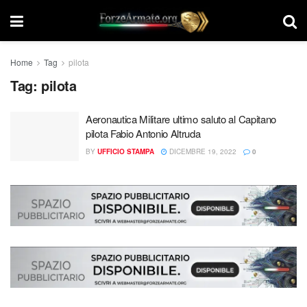
Home
Tag
pilota
Tag:
pilota
Aeronautica Militare ultimo saluto al Capitano
pilota Fabio Antonio Altruda
BY
UFFICIO STAMPA
DICEMBRE 19, 2022
0