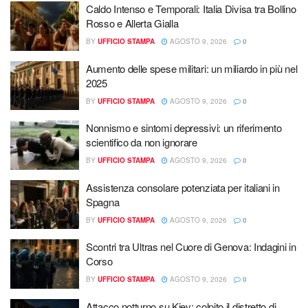
Caldo Intenso e Temporali: Italia Divisa tra Bollino
Rosso e Allerta Gialla
BY
UFFICIO STAMPA
AGOSTO 9, 2026
0
Aumento delle spese militari: un miliardo in più nel
2025
BY
UFFICIO STAMPA
AGOSTO 9, 2026
0
Nonnismo e sintomi depressivi: un riferimento
scientifico da non ignorare
BY
UFFICIO STAMPA
AGOSTO 9, 2026
0
Assistenza consolare potenziata per italiani in
Spagna
BY
UFFICIO STAMPA
AGOSTO 9, 2026
0
Scontri tra Ultras nel Cuore di Genova: Indagini in
Corso
BY
UFFICIO STAMPA
AGOSTO 9, 2026
0
Attacco notturno su Kiev: colpito il distretto di