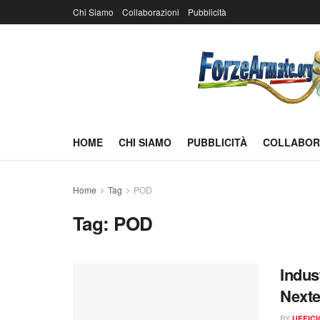
Chi Siamo
Collaborazioni
Pubblicità
HOME
CHI SIAMO
PUBBLICITÀ
COLLABOR
Home
Tag
POD
Tag:
POD
Indus
Nexte
BY
UFFIC