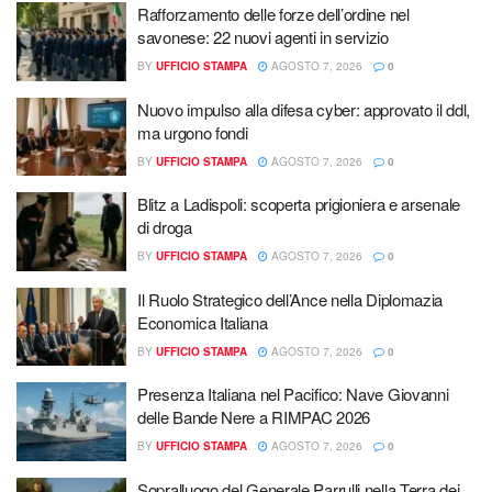
Rafforzamento delle forze dell’ordine nel
savonese: 22 nuovi agenti in servizio
BY
UFFICIO STAMPA
AGOSTO 7, 2026
0
Nuovo impulso alla difesa cyber: approvato il ddl,
ma urgono fondi
BY
UFFICIO STAMPA
AGOSTO 7, 2026
0
Blitz a Ladispoli: scoperta prigioniera e arsenale
di droga
BY
UFFICIO STAMPA
AGOSTO 7, 2026
0
Il Ruolo Strategico dell’Ance nella Diplomazia
Economica Italiana
BY
UFFICIO STAMPA
AGOSTO 7, 2026
0
Presenza Italiana nel Pacifico: Nave Giovanni
delle Bande Nere a RIMPAC 2026
BY
UFFICIO STAMPA
AGOSTO 7, 2026
0
Sopralluogo del Generale Parrulli nella Terra dei