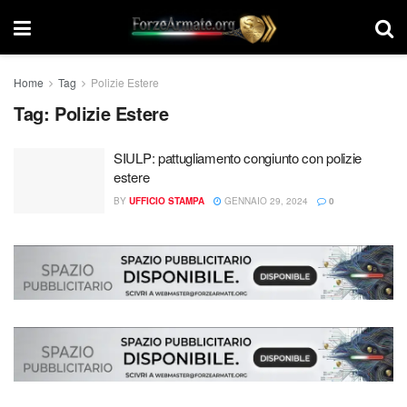
Home
Tag
Polizie Estere
Tag:
Polizie Estere
SIULP: pattugliamento congiunto con polizie
estere
BY
UFFICIO STAMPA
GENNAIO 29, 2024
0