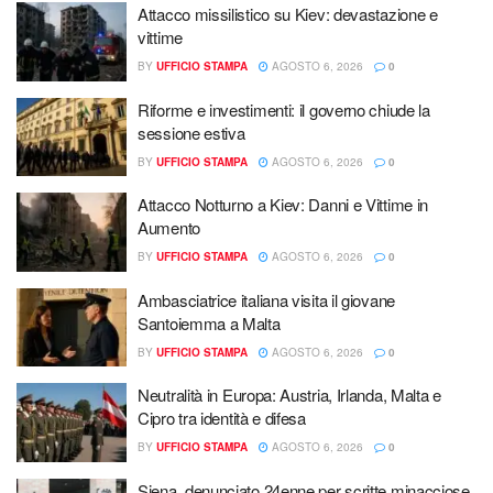
Attacco missilistico su Kiev: devastazione e
vittime
BY
UFFICIO STAMPA
AGOSTO 6, 2026
0
Riforme e investimenti: il governo chiude la
sessione estiva
BY
UFFICIO STAMPA
AGOSTO 6, 2026
0
Attacco Notturno a Kiev: Danni e Vittime in
Aumento
BY
UFFICIO STAMPA
AGOSTO 6, 2026
0
Ambasciatrice italiana visita il giovane
Santoiemma a Malta
BY
UFFICIO STAMPA
AGOSTO 6, 2026
0
Neutralità in Europa: Austria, Irlanda, Malta e
Cipro tra identità e difesa
BY
UFFICIO STAMPA
AGOSTO 6, 2026
0
Siena, denunciato 24enne per scritte minacciose