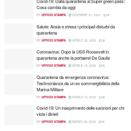
Covid-19: Dalla quarantena al Super green pass:
Cosa cambia da oggi
BY
UFFICIO STAMPA
DICEMBRE 31, 2021
0
Salute: Ansia e stress i principali disturbi da
quarantena
BY
UFFICIO STAMPA
APRILE 28, 2020
0
Coronavirus: Dopo la USS Roosevelt in
quarantena anche la portaerei De Gaulle
BY
UFFICIO STAMPA
APRILE 15, 2020
0
Quarantena da emergenza coronavirus:
Testimonianza da un ex sommergibilista della
Marina Militare
BY
UFFICIO STAMPA
APRILE 10, 2020
0
Covid-19: Un inasprimento delle sanzioni per chi
viola i divieti
BY
UFFICIO STAMPA
MARZO 26, 2020
0