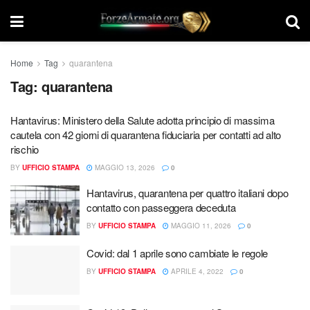
Home
Tag
quarantena
Tag:
quarantena
Hantavirus: Ministero della Salute adotta principio di massima
cautela con 42 giorni di quarantena fiduciaria per contatti ad alto
rischio
BY
UFFICIO STAMPA
MAGGIO 13, 2026
0
Hantavirus, quarantena per quattro italiani dopo
contatto con passeggera deceduta
BY
UFFICIO STAMPA
MAGGIO 11, 2026
0
Covid: dal 1 aprile sono cambiate le regole
BY
UFFICIO STAMPA
APRILE 4, 2022
0