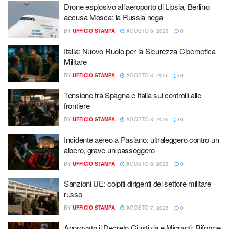
Drone esplosivo all’aeroporto di Lipsia, Berlino
accusa Mosca: la Russia nega
BY
UFFICIO STAMPA
AGOSTO 8, 2026
0
Italia: Nuovo Ruolo per la Sicurezza Cibernetica
Militare
BY
UFFICIO STAMPA
AGOSTO 8, 2026
0
Tensione tra Spagna e Italia sui controlli alle
frontiere
BY
UFFICIO STAMPA
AGOSTO 8, 2026
0
Incidente aereo a Pasiano: ultraleggero contro un
albero, grave un passeggero
BY
UFFICIO STAMPA
AGOSTO 8, 2026
0
Sanzioni UE: colpiti dirigenti del settore militare
russo
BY
UFFICIO STAMPA
AGOSTO 7, 2026
0
Approvato il Decreto Giustizia e Migranti: Riforme