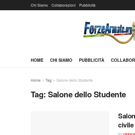
Chi Siamo
Collaborazioni
Pubblicità
HOME
CHI SIAMO
PUBBLICITÀ
COLLABOR
Home
Tag
Salone dello Studente
Tag:
Salone dello Studente
Salon
civil
BY
UFFIC