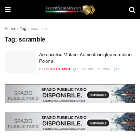
Home
Tag
scramble
Tag:
scramble
Aeronautica Militare: Aumentano gli scramble in
Polonia
BY
UFFICIO STAMPA
SETTEMBRE 25, 2022
0