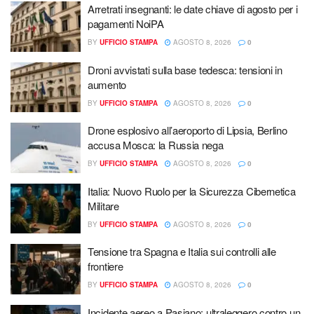
Arretrati insegnanti: le date chiave di agosto per i
pagamenti NoiPA
BY
UFFICIO STAMPA
AGOSTO 8, 2026
0
Droni avvistati sulla base tedesca: tensioni in
aumento
BY
UFFICIO STAMPA
AGOSTO 8, 2026
0
Drone esplosivo all’aeroporto di Lipsia, Berlino
accusa Mosca: la Russia nega
BY
UFFICIO STAMPA
AGOSTO 8, 2026
0
Italia: Nuovo Ruolo per la Sicurezza Cibernetica
Militare
BY
UFFICIO STAMPA
AGOSTO 8, 2026
0
Tensione tra Spagna e Italia sui controlli alle
frontiere
BY
UFFICIO STAMPA
AGOSTO 8, 2026
0
Incidente aereo a Pasiano: ultraleggero contro un