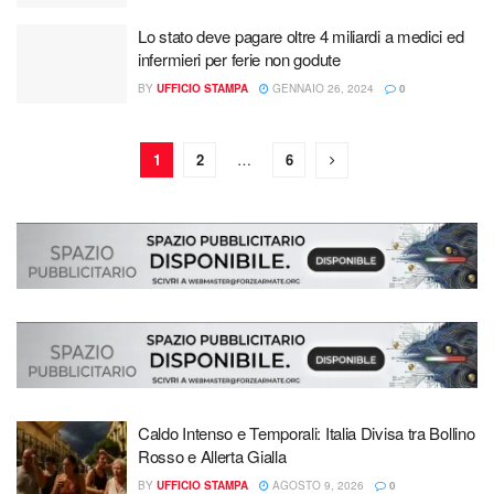
Lo stato deve pagare oltre 4 miliardi a medici ed
infermieri per ferie non godute
BY
UFFICIO STAMPA
GENNAIO 26, 2024
0
1
2
…
6
Caldo Intenso e Temporali: Italia Divisa tra Bollino
Rosso e Allerta Gialla
BY
UFFICIO STAMPA
AGOSTO 9, 2026
0