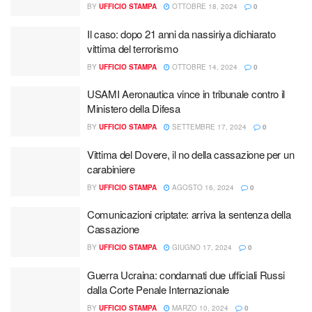
BY
UFFICIO STAMPA
OTTOBRE 18, 2024
0
Il caso: dopo 21 anni da nassiriya dichiarato
vittima del terrorismo
BY
UFFICIO STAMPA
OTTOBRE 14, 2024
0
USAMI Aeronautica vince in tribunale contro il
Ministero della Difesa
BY
UFFICIO STAMPA
SETTEMBRE 17, 2024
0
Vittima del Dovere, il no della cassazione per un
carabiniere
BY
UFFICIO STAMPA
AGOSTO 16, 2024
0
Comunicazioni criptate: arriva la sentenza della
Cassazione
BY
UFFICIO STAMPA
GIUGNO 17, 2024
0
Guerra Ucraina: condannati due ufficiali Russi
dalla Corte Penale Internazionale
BY
UFFICIO STAMPA
MARZO 10, 2024
0