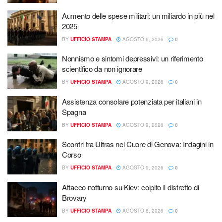
Aumento delle spese militari: un miliardo in più nel
2025
BY
UFFICIO STAMPA
AGOSTO 9, 2026
0
Nonnismo e sintomi depressivi: un riferimento
scientifico da non ignorare
BY
UFFICIO STAMPA
AGOSTO 9, 2026
0
Assistenza consolare potenziata per italiani in
Spagna
BY
UFFICIO STAMPA
AGOSTO 9, 2026
0
Scontri tra Ultras nel Cuore di Genova: Indagini in
Corso
BY
UFFICIO STAMPA
AGOSTO 9, 2026
0
Attacco notturno su Kiev: colpito il distretto di
Brovary
BY
UFFICIO STAMPA
AGOSTO 8, 2026
0