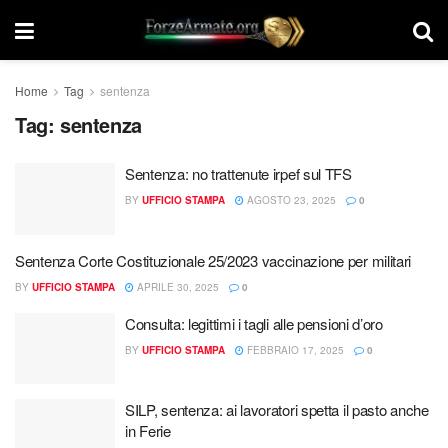
Home
Tag
sentenza
Tag:
sentenza
Sentenza: no trattenute irpef sul TFS
BY
UFFICIO STAMPA
AGOSTO 23, 2025
0
Sentenza Corte Costituzionale 25/2023 vaccinazione per militari
BY
UFFICIO STAMPA
APRILE 30, 2025
0
Consulta: legittimi i tagli alle pensioni d’oro
BY
UFFICIO STAMPA
FEBBRAIO 17, 2025
0
SILP, sentenza: ai lavoratori spetta il pasto anche
in Ferie